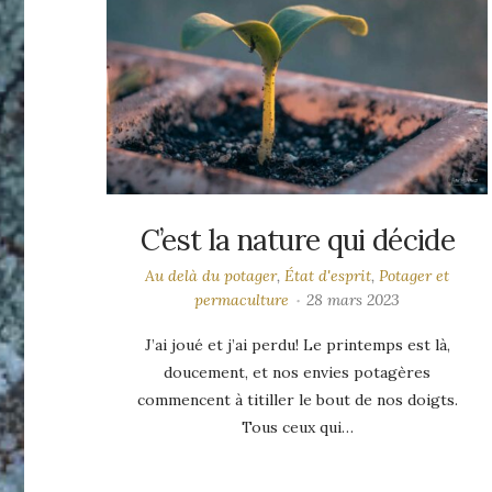
C’est la nature qui décide
Au delà du potager
,
État d'esprit
,
Potager et
permaculture
28 mars 2023
J’ai joué et j’ai perdu! Le printemps est là,
doucement, et nos envies potagères
commencent à titiller le bout de nos doigts.
Tous ceux qui…